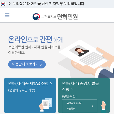
너
새
새
새
새
새
이누리집은대한민국공식전자정부누리집입니다.
비
창
창
창
창
창
767px
메
이
뉴
하
보
기
보건의료인면허·자격민원서비스를
이용하세요.
이용안내바로가기
면허(자격)증
재발급신청
면허(자격)증명서
발급
신청
(분실의경우만가능)
(우편수령)
우편수령증명서
진위확인