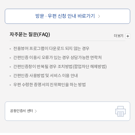
방문·우편신청안내바로가기
자주묻는질문(FAQ)
더보기
전용뷰어프로그램이다운로드되지않는경우
간편인증이용시오류가있는경우상담가능한연락처
간편인증창이반복될경우조치방법(팝업차단해제방법)
간편인증사용방법및서비스이용안내
우편수령한증명서의진위확인을하는방법
공동인증서센터