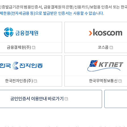
인증발급기관의범용인증서,금융결제원의은행/신용카드/보험용인증서또는
제한용(전자세금용등)으로발급받은인증서는사용할수없습니다.
새
창
금융결제원(주)
코스콤
새
창
한국전자인증(주)
한국무역정보통신
공인인증서
이용안내바로가기