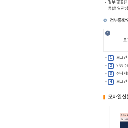
됨
정부(공공
등)을일관
정부통합인
로
1
로그인
2
인증수
3
전자서
4
로그인
모바일신