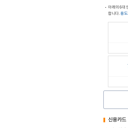
아래의6대
합니다.
용도
새
창
새
창
신용카드