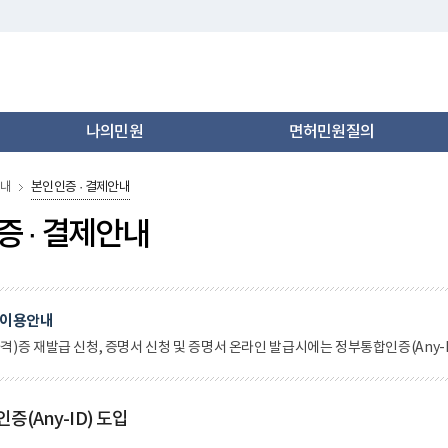
나의민원
​면허민원질의
내
본인인증·결제안내
증·결제안내
이용안내
자격)증재발급신청,증명서신청및증명서온라인발급시에는정부통합인증(Any-
증(Any-ID)도입