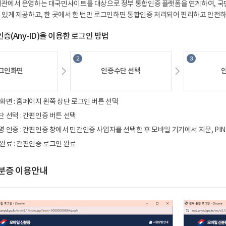
)기관에서운영하는대국민사이트를대상으로정부통합인증플랫폼을연계하여,국민
성있게제공하고,한곳에서한번만로그인하면통합인증처리되어편리하고안전하
증(Any-ID)을이용한로그인방법
그인화면
인증수단선택
화면:홈페이지왼쪽상단로그인버튼선택
단선택:간편인증버튼선택
명인증:간편인증창에서민간인증사업자를선택한후모바일기기에서지문,PI
완료:간편인증로그인완료
분증이용안내