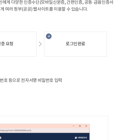
에게다양한인증수단(모바일신분증,간편인증,공동·금융인증서
게여러정부(공공)웹사이트를이용할수있습니다.
인증요청
로그인완료
N번호등으로전자서명비밀번호입력