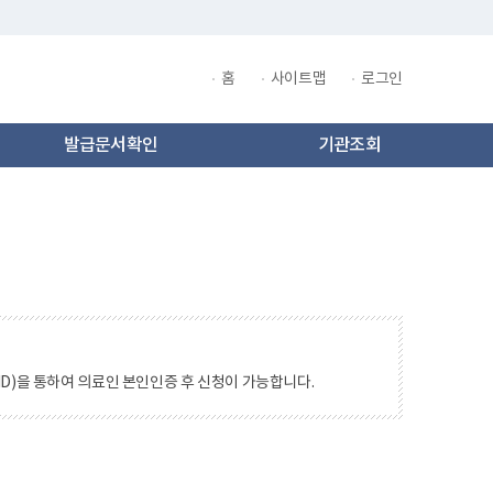
홈
사이트맵
로그인
​발급문서확인
기관조회
ID)을통하여의료인본인인증후신청이가능합니다.