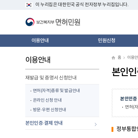
바
너
새
새
새
새
새
이누리집은대한민국공식전자정부누리집입니다.
로
비
창
창
창
창
창
가
1160px
기
이
메
상
뉴
메
이용안내
민원신청
인
네
비
게
홈
이용안
이용안내
이
션
본인인
재발급및증명서신청안내
면허(자격)종류및발급안내
본인인증
온라인신청안내
면허(
방문·우편신청안내
선
본인인증·결제안내
정부통합인
택