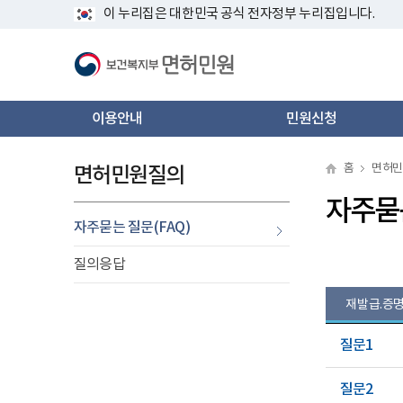
바
너
재
새
새
새
새
새
이누리집은대한민국공식전자정부누리집입니다.
로
비
발
창
창
창
창
창
가
1160px
급.
기
이
증
메
상
명
뉴
서
신
메
청
이용안내
민원신청
인
네
비
게
홈
​면허
면허민원질의
이
션
자주묻
선
자주묻는질문(FAQ)
택
질의응답
됨
선
재발급.증
택
됨
질문1
질문2