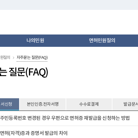
나의민원
​면허민원질의
민원질의
자주묻는질문(FAQ)
는질문(FAQ)
명서신청
본인인증.전자서명
수수료결제
발급문
주민등록번호변경된경우우편으로면허증재발급을신청하는방법
면허(자격)증과증명서발급의차이