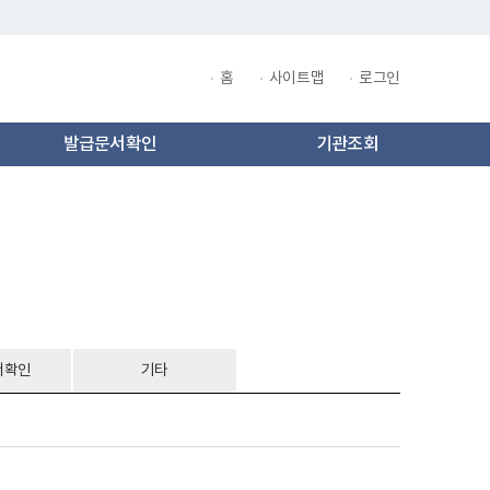
홈
사이트맵
로그인
​발급문서확인
기관조회
서확인
기타